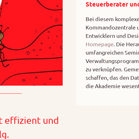
Steuerberater un
Bei diesem komplexen
Kommandozentrale un
Entwicklern und Desig
Homepage
. Die Her
umfangreichen Semi
Verwaltungsprogramm
zu verknüpfen. Geme
schaffen, das den Da
die Akademie wesentl
 effizient und
lg.