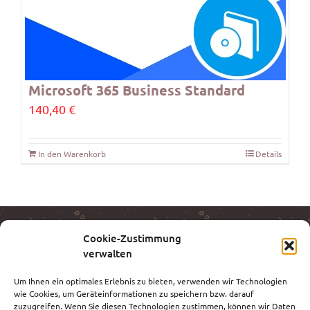
Microsoft 365 Business Standard
140,40
€
In den Warenkorb
Details
Cookie-Zustimmung
ANT – MÖLLER KG
verwalten
1220 Wien | Erzherzog-Karl-Straße 166/3/7
Um Ihnen ein optimales Erlebnis zu bieten, verwenden wir Technologien
wie Cookies, um Geräteinformationen zu speichern bzw. darauf
Telefon:
+43 1 283 60 45 0
zuzugreifen. Wenn Sie diesen Technologien zustimmen, können wir Daten