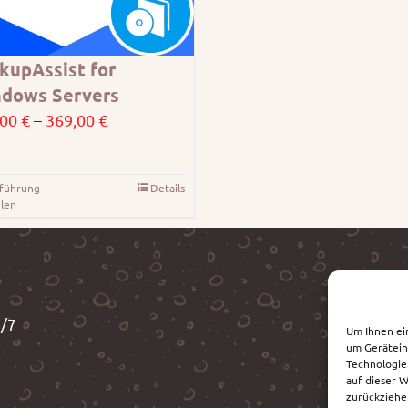
kupAssist for
dows Servers
Preisspanne:
,00
€
–
369,00
€
315,00 €
bis
führung
Details
Dieses
369,00 €
len
Produkt
weist
mehrere
Varianten
auf.
3/7
Um Ihnen ei
Die
um Gerätein
Optionen
Technologie
auf dieser 
können
zurückziehe