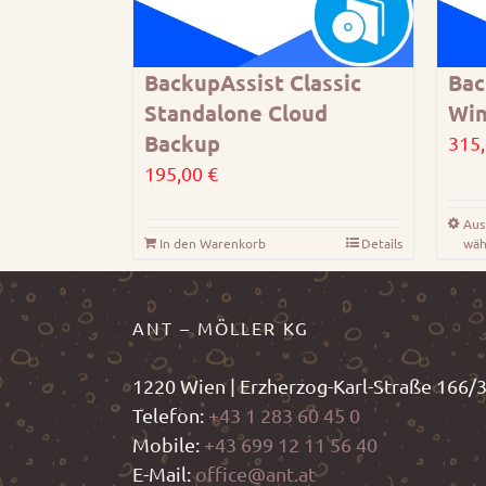
BackupAssist Classic
Bac
Standalone Cloud
Win
Backup
315
195,00
€
Aus
In den Warenkorb
Details
wäh
ANT – MÖLLER KG
1220 Wien | Erzherzog-Karl-Straße 166/
Telefon:
+43 1 283 60 45 0
Mobile:
+43 699 12 11 56 40
E-Mail:
office@ant.at