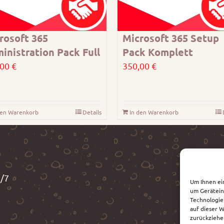
rosoft 365
Microsoft 365 Setup
inistration Pack Full
Pack Komplett
,00
€
350,00
€
den Warenkorb
Details
In den Warenkorb
3/7
Um Ihnen ei
um Gerätein
Technologie
auf dieser 
zurückziehe