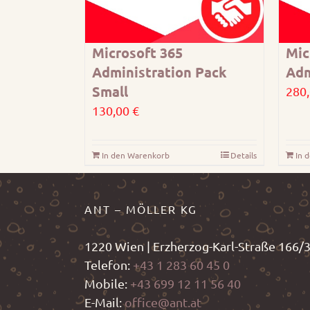
Microsoft 365
Mic
Administration Pack
Adm
Small
280
130,00
€
In den Warenkorb
Details
In 
ANT – MÖLLER KG
1220 Wien | Erzherzog-Karl-Straße 166/
Telefon:
+43 1 283 60 45 0
Mobile:
+43 699 12 11 56 40
E-Mail:
office@ant.at