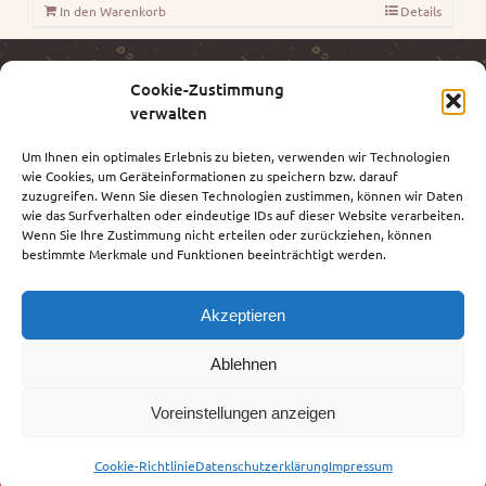
In den Warenkorb
Details
Cookie-Zustimmung
ANT – MÖLLER KG
verwalten
1220 Wien | Erzherzog-Karl-Straße 166/3/7
Um Ihnen ein optimales Erlebnis zu bieten, verwenden wir Technologien
wie Cookies, um Geräteinformationen zu speichern bzw. darauf
Telefon:
+43 1 283 60 45 0
zuzugreifen. Wenn Sie diesen Technologien zustimmen, können wir Daten
Mobile:
+43 699 12 11 56 40
wie das Surfverhalten oder eindeutige IDs auf dieser Website verarbeiten.
Wenn Sie Ihre Zustimmung nicht erteilen oder zurückziehen, können
E-Mail:
office@ant.at
bestimmte Merkmale und Funktionen beeinträchtigt werden.
Web:
www.ant.at
Akzeptieren
Ablehnen
Voreinstellungen anzeigen
Copyright 2020 Möller KG | All Rights Reserved | Powered by
Cookie-Richtlinie
Datenschutzerklärung
Impressum
WordPress
|
Theme Fusion