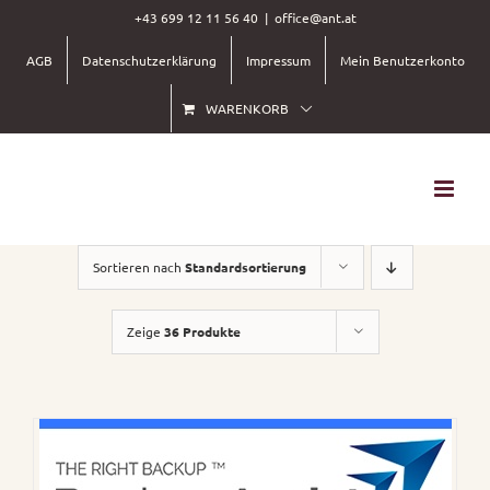
Skip
+43 699 12 11 56 40
|
office@ant.at
to
AGB
Datenschutzerklärung
Impressum
Mein Benutzerkonto
content
WARENKORB
Sortieren nach
Standardsortierung
Zeige
36 Produkte