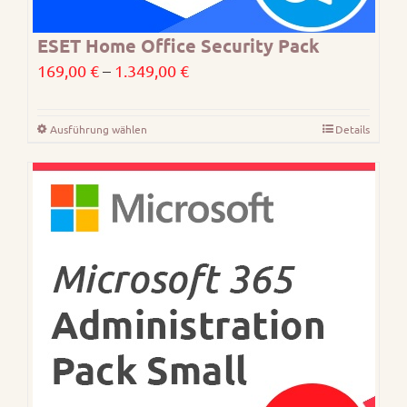
ESET Home Office Security Pack
Preisspanne:
169,00
€
–
1.349,00
€
169,00 €
bis
Ausführung wählen
Details
Dieses
1.349,00 €
Produkt
weist
mehrere
Varianten
auf.
Die
Optionen
können
auf
der
Produktseite