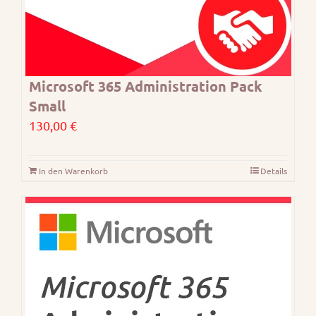
gewählt
werden
Microsoft 365 Administration Pack
Small
130,00
€
In den Warenkorb
Details