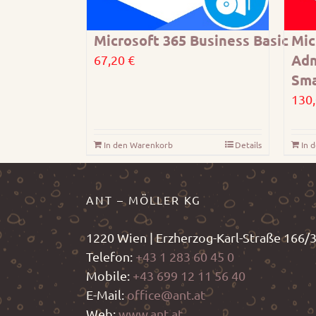
Microsoft 365 Business Basic
Mic
Adm
67,20
€
Sma
130
In den Warenkorb
Details
In 
ANT – MÖLLER KG
1220 Wien | Erzherzog-Karl-Straße 166/
Telefon:
+43 1 283 60 45 0
Mobile:
+43 699 12 11 56 40
E-Mail:
office@ant.at
Web:
www.ant.at