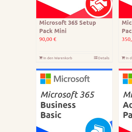
Microsoft 365 Setup
Mic
Pack Mini
Pac
90,00
€
350
In den Warenkorb
Details
In 