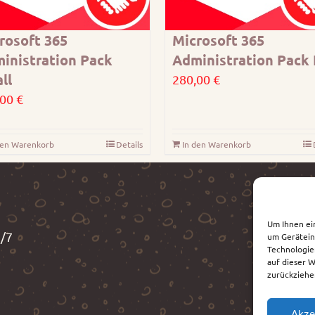
rosoft 365
Microsoft 365
inistration Pack
Administration Pack 
ll
280,00
€
,00
€
den Warenkorb
Details
In den Warenkorb
Um Ihnen ei
3/7
um Gerätein
Technologie
auf dieser 
zurückziehe
Akze