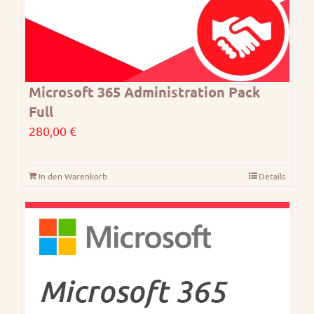
Produktseite
gewählt
werden
Microsoft 365 Administration Pack
Full
280,00
€
In den Warenkorb
Details