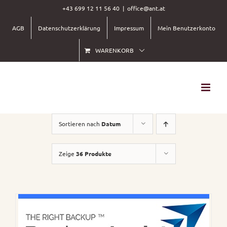
Skip
+43 699 12 11 56 40
|
office@ant.at
to
AGB
Datenschutzerklärung
Impressum
Mein Benutzerkonto
content
WARENKORB
Sortieren nach
Datum
Zeige
36 Produkte