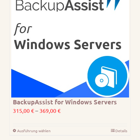
BackupAssist for Windows Servers
Preisspanne:
315,00
€
–
369,00
€
315,00 €
bis
Ausführung wählen
Details
Dieses
369,00 €