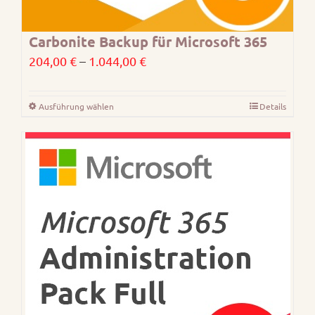
Carbonite Backup für Microsoft 365
Preisspanne:
204,00
€
–
1.044,00
€
204,00 €
bis
Ausführung wählen
Details
Dieses
1.044,00 €
Produkt
weist
mehrere
Varianten
auf.
Die
Optionen
können
auf
der