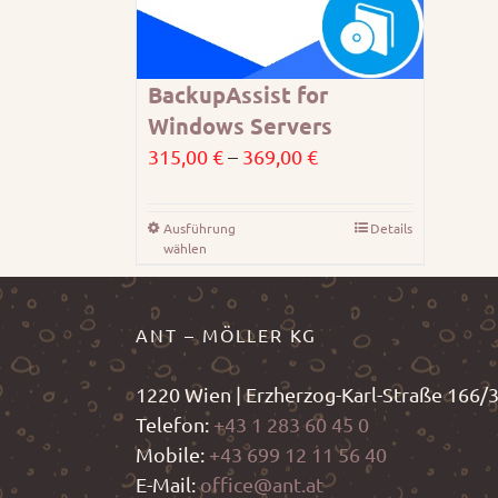
BackupAssist for
Windows Servers
Preisspanne:
315,00
€
–
369,00
€
315,00 €
bis
Ausführung
Details
Dieses
369,00 €
wählen
Produkt
weist
mehrere
ANT – MÖLLER KG
Varianten
auf.
1220 Wien | Erzherzog-Karl-Straße 166/
Die
Telefon:
+43 1 283 60 45 0
Optionen
Mobile:
+43 699 12 11 56 40
können
E-Mail:
office@ant.at