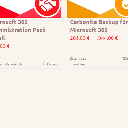
rosoft 365
Carbonite Backup für
inistration Pack
Microsoft 365
ll
Prei
204,00
€
–
1.044,00
€
204,
,00
€
bis
Ausführung
Dieses
1.04
den Warenkorb
Details
wählen
Produkt
weist
mehrere
Varianten
auf.
Die
Optionen
können