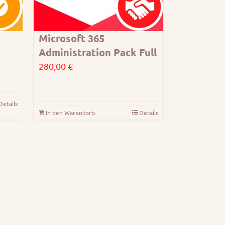
Microsoft 365
Administration Pack Full
sspanne:
280,00
€
00 €
Details
4,00 €
In den Warenkorb
Details