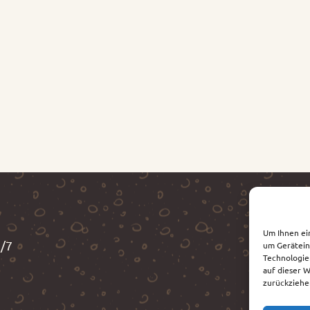
auf
der
Produktse
gewählt
werden
Um Ihnen ei
3/7
um Gerätein
Technologie
auf dieser 
zurückziehe